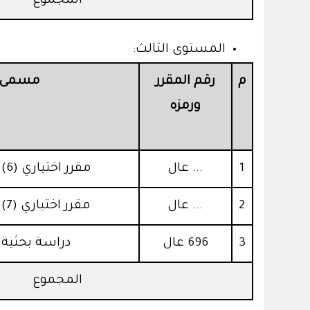
المجموع
المستوى الثالث:
م
رقم المقرر
مسمى ا
ورمزه
1
... عال
مقرر اختياري (6) من القائمة (ب)
2
... عال
مقرر اختياري (7) من القائمة (ب)
3
696 عال
دراسة بحثية 
المجموع