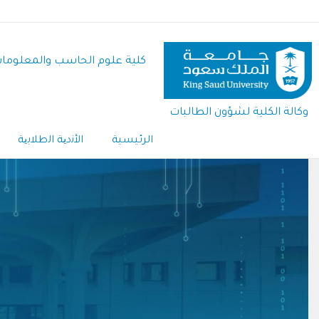
تجاوز
إلى
المحتوى
كلية علوم الحاسب والمعلوما
الرئيسي
وكالة الكلية لشؤون الطالبات
الرئيسية
اﻷﻧدﯾﺔ اﻟطﻼﺑﯾﺔ