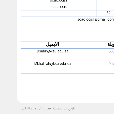
scac.ccis1
scac_ccis
scac.ccis1@gmail.co
يلة
الايميل
58
Dsabih@ksu.edu.sa
56
Mkhalifah@ksu.edu.sa
تاريخ آخر تحديث :
فبراير 11, 2026 3:01م