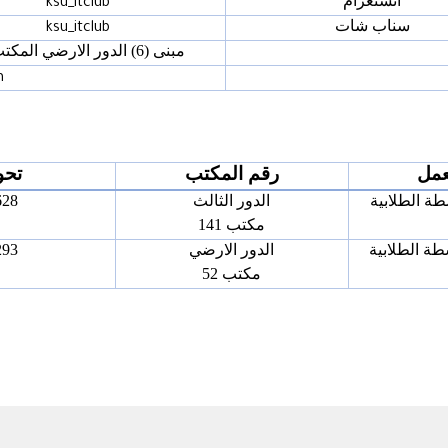
انستغرام
ksu_itclub
سناب شات
ksu_itclub
مبنى (6) الدور الارضي المكتب 52
m
عمل
رقم المكتب
تحو
طة الطلابية
الدور الثالث
628
مكتب 141
طة الطلابية
الدور الارضي
293
مكتب 52