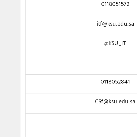
0118051572
itf@ksu.edu.sa
@
KSU_IT
0118052841
CSf@ksu.edu.s
a