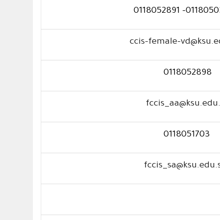
0118050316- 0118
ccis-female-vd@ksu.e
0118052898
fccis_aa@ksu.edu
0118051703
fccis_sa@ksu.edu.