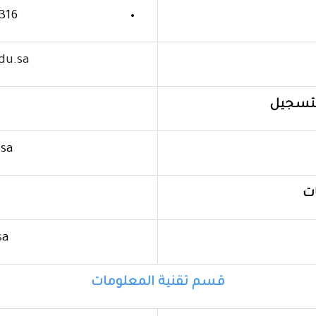
052891
du.sa
التسجيل
.
sa
ت
s
a
قسم تقنية المعلومات