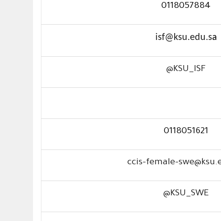
0118057884
isf@ksu.edu.s
a
@
KSU_
ISF
0118051621
ccis-female-swe@ksu.
@
KSU_
S
WE