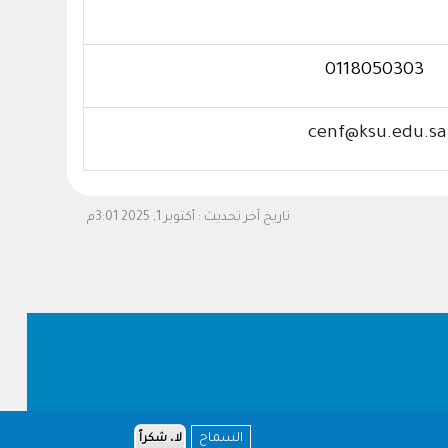
0118050303
cenf@ksu.edu.sa
تاريخ آخر تحديث :
أكتوبر 1, 2025 3:01م
السماح
لا، شكراً