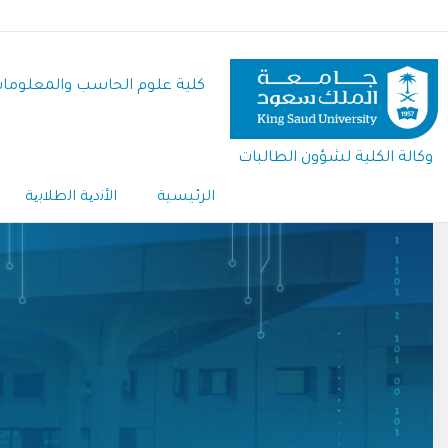
تجاوز
إلى
المحتوى
كلية علوم الحاسب والمعلوما
الرئيسي
وكالة الكلية لشؤون الطالبات
الرئيسية
اﻷﻧدﯾﺔ اﻟطﻼﺑﯾﺔ